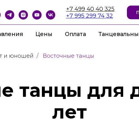
+7 499 40 40 325
+7 995 299 74 32
авления
Цены
Оплата
Танцевальны
ет и юношей
/
Восточные танцы
 танцы для д
лет